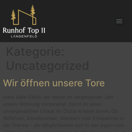
Kategorie:
Uncategorized
Wir öffnen unsere Tore
Hallo liebe Gäste, wir haben im vergangenen Jahr
unsere Wohnung vorbereitet, damit Ihr einen
unvergesslichen Urlaub im Ötztal erleben könnt. Ob
Skifahren, Snowboarden, Wandern oder Entspannen in
der Therme – die Möglichkeiten sich in den Alpen vom